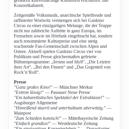
geradezu kultverdächtige Kunstform erschaffen: das
Konzertkabarett.
Zeitgemäße Volksmusik, anarchische Spielfreude und
raffinierter Wortwitz vermengen sich bei Gankino
Circus zu einer einzigartigen Melange, die der Truppe
nicht nur zahlreiche Auftritte in ganz Europa, im
Fernsehen sowie im Hörfunk eingebracht hat, sondern
auch renommierte Kulturpreise und eine stetig
wachsende Fan-Gemeinschaft zwischen Alpen und
Ostsee. Aktuell spielen Gankino Circus vier von
Publikum und Presse gleichermaßen gefeierte
Bühnenprogramme: „Irrsinn und Idyll“, „Die Letzten
ihrer Art“, „Bei den Finnen“ und „Das Gegenteil von
Rock’n’Roll“.
Presse
"Ganz großes Kino!"
— Münchner Merkur
"Extrem lässig!"
— Passauer Neue Presse
"Ein kabarettistisches Spektakel der Extraklasse!"
—
Augsburger Allgemeine
"Hinreißend skurril und unterhaltsam aberwitzig."
—
Mainpost
"Zum Schießen komisch!"
— Mittelbayerische Zeitung
"Einfach grandios!"
— Westdeutsche Zeitung
"Ein einzigartiges Konzerterlebnis."
— Donaukurier