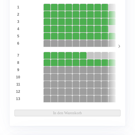
1
2
3
4
5
›
6
7
8
9
10
11
12
13
In den Warenkorb