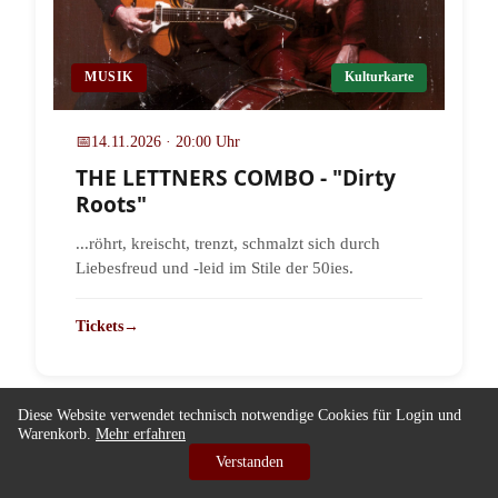
MUSIK
Kulturkarte
📅
14.11.2026 · 20:00 Uhr
THE LETTNERS COMBO - "Dirty
Roots"
...röhrt, kreischt, trenzt, schmalzt sich durch
Liebesfreud und -leid im Stile der 50ies.
Tickets
→
Diese Website verwendet technisch notwendige Cookies für Login und
Warenkorb.
Mehr erfahren
Verstanden