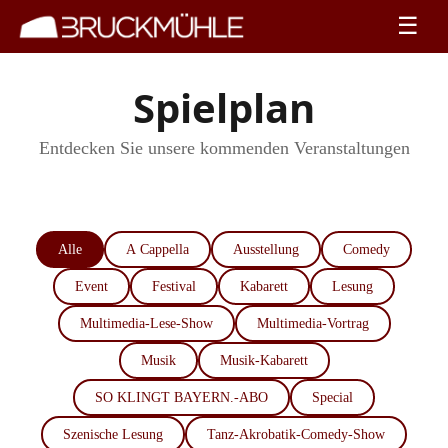
☰
Spielplan
Entdecken Sie unsere kommenden Veranstaltungen
Alle
A Cappella
Ausstellung
Comedy
Event
Festival
Kabarett
Lesung
Multimedia-Lese-Show
Multimedia-Vortrag
Musik
Musik-Kabarett
SO KLINGT BAYERN.-ABO
Special
Szenische Lesung
Tanz-Akrobatik-Comedy-Show