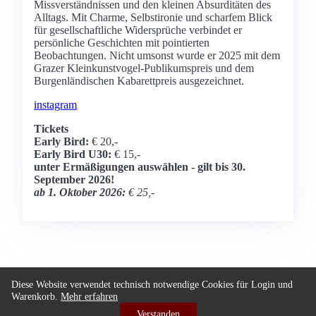
Missverständnissen und den kleinen Absurditäten des
Alltags. Mit Charme, Selbstironie und scharfem Blick
für gesellschaftliche Widersprüche verbindet er
persönliche Geschichten mit pointierten
Beobachtungen. Nicht umsonst wurde er 2025 mit dem
Grazer Kleinkunstvogel-Publikumspreis und dem
Burgenländischen Kabarettpreis ausgezeichnet.
instagram
Tickets
Early Bird:
€ 20,-
Early Bird U30:
€ 15,-
unter Ermäßigungen auswählen -
gilt bis 30.
September 2026!
ab 1. Oktober 2026:
€ 25,-
Diese Website verwendet technisch notwendige Cookies für Login und
Warenkorb.
Mehr erfahren
©
Kulturhaus Bruckmühle
|
Impressum
|
AGB
|
Verstanden