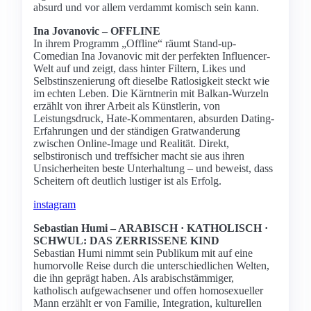
absurd und vor allem verdammt komisch sein kann.
Ina Jovanovic – OFFLINE
In ihrem Programm „Offline“ räumt Stand-up-
Comedian Ina Jovanovic mit der perfekten Influencer-
Welt auf und zeigt, dass hinter Filtern, Likes und
Selbstinszenierung oft dieselbe Ratlosigkeit steckt wie
im echten Leben. Die Kärntnerin mit Balkan-Wurzeln
erzählt von ihrer Arbeit als Künstlerin, von
Leistungsdruck, Hate-Kommentaren, absurden Dating-
Erfahrungen und der ständigen Gratwanderung
zwischen Online-Image und Realität. Direkt,
selbstironisch und treffsicher macht sie aus ihren
Unsicherheiten beste Unterhaltung – und beweist, dass
Scheitern oft deutlich lustiger ist als Erfolg.
instagram
Sebastian Humi – ARABISCH · KATHOLISCH ·
SCHWUL: DAS ZERRISSENE KIND
Sebastian Humi nimmt sein Publikum mit auf eine
humorvolle Reise durch die unterschiedlichen Welten,
die ihn geprägt haben. Als arabischstämmiger,
katholisch aufgewachsener und offen homosexueller
Mann erzählt er von Familie, Integration, kulturellen