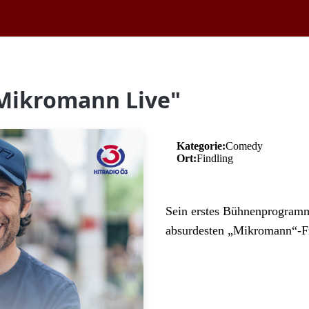
Mikromann Live"
Kategorie:
Comedy
Ort:
Findling
Preis: 36.00 €
Sein erstes Bühnenprogramm 
absurdesten „Mikromann“-Fr