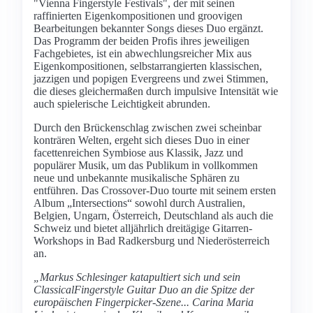
"Vienna Fingerstyle Festivals", der mit seinen
raffinierten Eigenkompositionen und groovigen
Bearbeitungen bekannter Songs dieses Duo ergänzt.
Das Programm der beiden Profis ihres jeweiligen
Fachgebietes, ist ein abwechlungsreicher Mix aus
Eigenkompositionen, selbstarrangierten klassischen,
jazzigen und popigen Evergreens und zwei Stimmen,
die dieses gleichermaßen durch impulsive Intensität wie
auch spielerische Leichtigkeit abrunden.
Durch den Brückenschlag zwischen zwei scheinbar
konträren Welten, ergeht sich dieses Duo in einer
facettenreichen Symbiose aus Klassik, Jazz und
populärer Musik, um das Publikum in vollkommen
neue und unbekannte musikalische Sphären zu
entführen. Das Crossover-Duo tourte mit seinem ersten
Album „Intersections“ sowohl durch Australien,
Belgien, Ungarn, Österreich, Deutschland als auch die
Schweiz und bietet alljährlich dreitägige Gitarren-
Workshops in Bad Radkersburg und Niederösterreich
an.
„Markus Schlesinger katapultiert sich und sein
ClassicalFingerstyle Guitar Duo an die Spitze der
europäischen Fingerpicker-Szene... Carina Maria