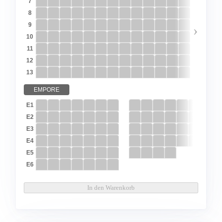
7
8
9
›
10
11
12
13
EMPORE
E1
E2
E3
E4
E5
E6
In den Warenkorb