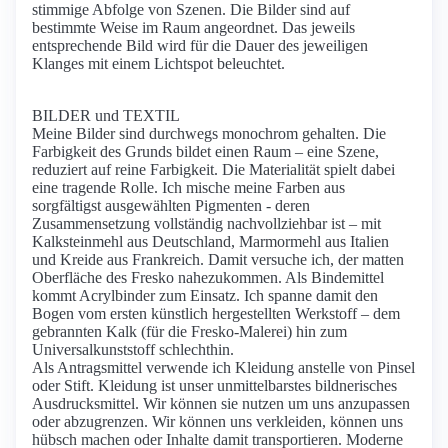
stimmige Abfolge von Szenen. Die Bilder sind auf
bestimmte Weise im Raum angeordnet. Das jeweils
entsprechende Bild wird für die Dauer des jeweiligen
Klanges mit einem Lichtspot beleuchtet.
BILDER und TEXTIL
Meine Bilder sind durchwegs monochrom gehalten. Die
Farbigkeit des Grunds bildet einen Raum – eine Szene,
reduziert auf reine Farbigkeit. Die Materialität spielt dabei
eine tragende Rolle. Ich mische meine Farben aus
sorgfältigst ausgewählten Pigmenten - deren
Zusammensetzung vollständig nachvollziehbar ist – mit
Kalksteinmehl aus Deutschland, Marmormehl aus Italien
und Kreide aus Frankreich. Damit versuche ich, der matten
Oberfläche des Fresko nahezukommen. Als Bindemittel
kommt Acrylbinder zum Einsatz. Ich spanne damit den
Bogen vom ersten künstlich hergestellten Werkstoff – dem
gebrannten Kalk (für die Fresko-Malerei) hin zum
Universalkunststoff schlechthin.
Als Antragsmittel verwende ich Kleidung anstelle von Pinsel
oder Stift. Kleidung ist unser unmittelbarstes bildnerisches
Ausdrucksmittel. Wir können sie nutzen um uns anzupassen
oder abzugrenzen. Wir können uns verkleiden, können uns
hübsch machen oder Inhalte damit transportieren. Moderne