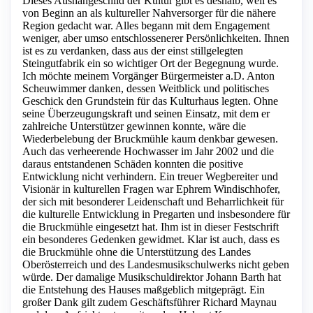
Dieses Aushängeschild der Kultur gibt es deshalb, weil es
von Beginn an als kultureller Nahversorger für die nähere
Region gedacht war. Alles begann mit dem Engagement
weniger, aber umso entschlossenerer Persönlichkeiten. Ihnen
ist es zu verdanken, dass aus der einst stillgelegten
Steingutfabrik ein so wichtiger Ort der Begegnung wurde.
Ich möchte meinem Vorgänger Bürgermeister a.D. Anton
Scheuwimmer danken, dessen Weitblick und politisches
Geschick den Grundstein für das Kulturhaus legten. Ohne
seine Überzeugungskraft und seinen Einsatz, mit dem er
zahlreiche Unterstützer gewinnen konnte, wäre die
Wiederbelebung der Bruckmühle kaum denkbar gewesen.
Auch das verheerende Hochwasser im Jahr 2002 und die
daraus entstandenen Schäden konnten die positive
Entwicklung nicht verhindern. Ein treuer Wegbereiter und
Visionär in kulturellen Fragen war Ephrem Windischhofer,
der sich mit besonderer Leidenschaft und Beharrlichkeit für
die kulturelle Entwicklung in Pregarten und insbesondere für
die Bruckmühle eingesetzt hat. Ihm ist in dieser Festschrift
ein besonderes Gedenken gewidmet. Klar ist auch, dass es
die Bruckmühle ohne die Unterstützung des Landes
Oberösterreich und des Landesmusikschulwerks nicht geben
würde. Der damalige Musikschuldirektor Johann Barth hat
die Entstehung des Hauses maßgeblich mitgeprägt. Ein
großer Dank gilt zudem Geschäftsführer Richard Maynau