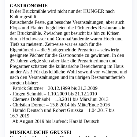
GASTRONOMIE
In der Bruckmühle wird nicht nur der HUNGER nach
Kultur gestillt
Rauschende Feste, gut besuchte Veranstaltungen, aber auch
Flops und Flauten begleiteten die Pächter des Restaurants in
der Bruckmühle. Zwischen gut besucht bis hin zu Krisen
durch Hochwasser und CoronaPandemie waren Hoch und
Tiefs zu meistern. Zeitweise war es auch für die
Eigentümerin – die Stadtgemeinde Pregarten – schwierig,
geeignete Pächter für die Gastronomie zu gewinnen. In den
25 Jahren zeigte sich aber klar: die Pregartnerinnen und
Pregartner schätzen die kulinarische Bereicherung im Haus
an der Aist! Für das leibliche Wohl sowohl vor, während und
nach den Veranstaltungen und im übrigen Restaurantbetrieb
sorgten bisher:
- Patrick Stützner – 30.12.1999 bis 31.3.2009
- Jürgen Schmidt – 1.10.2009 bis 21.12.2010
- Clemens Dollhäubl – 1.3.2011 bis MärzJuni 2013
- Christian Dorner – 15.8.2014 bis Mitte/Ende 2016
- Harald Deutsch und Robert Gruszka – 1.04.2017 bis
16.7.2019
- Ab August 2019 bis laufend: Harald Deutsch
MUSIKALISCHE GRÜSSE!