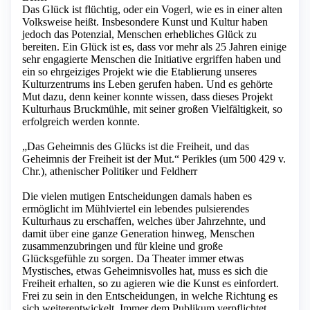
Das Glück ist flüchtig, oder ein Vogerl, wie es in einer alten
Volksweise heißt. Insbesondere Kunst und Kultur haben
jedoch das Potenzial, Menschen erhebliches Glück zu
bereiten. Ein Glück ist es, dass vor mehr als 25 Jahren einige
sehr engagierte Menschen die Initiative ergriffen haben und
ein so ehrgeiziges Projekt wie die Etablierung unseres
Kulturzentrums ins Leben gerufen haben. Und es gehörte
Mut dazu, denn keiner konnte wissen, dass dieses Projekt
Kulturhaus Bruckmühle, mit seiner großen Vielfältigkeit, so
erfolgreich werden konnte.
„Das Geheimnis des Glücks ist die Freiheit, und das
Geheimnis der Freiheit ist der Mut.“ Perikles (um 500 429 v.
Chr.), athenischer Politiker und Feldherr
Die vielen mutigen Entscheidungen damals haben es
ermöglicht im Mühlviertel ein lebendes pulsierendes
Kulturhaus zu erschaffen, welches über Jahrzehnte, und
damit über eine ganze Generation hinweg, Menschen
zusammenzubringen und für kleine und große
Glücksgefühle zu sorgen. Da Theater immer etwas
Mystisches, etwas Geheimnisvolles hat, muss es sich die
Freiheit erhalten, so zu agieren wie die Kunst es einfordert.
Frei zu sein in den Entscheidungen, in welche Richtung es
sich weiterentwickelt. Immer dem Publikum verpflichtet,