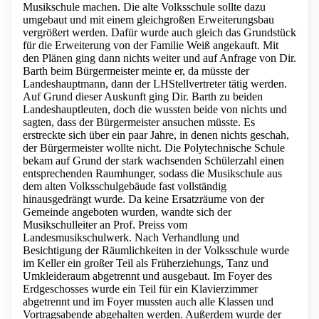
Musikschule machen. Die alte Volksschule sollte dazu
umgebaut und mit einem gleichgroßen Erweiterungsbau
vergrößert werden. Dafür wurde auch gleich das Grundstück
für die Erweiterung von der Familie Weiß angekauft. Mit
den Plänen ging dann nichts weiter und auf Anfrage von Dir.
Barth beim Bürgermeister meinte er, da müsste der
Landeshauptmann, dann der LHStellvertreter tätig werden.
Auf Grund dieser Auskunft ging Dir. Barth zu beiden
Landeshauptleuten, doch die wussten beide von nichts und
sagten, dass der Bürgermeister ansuchen müsste. Es
erstreckte sich über ein paar Jahre, in denen nichts geschah,
der Bürgermeister wollte nicht. Die Polytechnische Schule
bekam auf Grund der stark wachsenden Schülerzahl einen
entsprechenden Raumhunger, sodass die Musikschule aus
dem alten Volksschulgebäude fast vollständig
hinausgedrängt wurde. Da keine Ersatzräume von der
Gemeinde angeboten wurden, wandte sich der
Musikschulleiter an Prof. Preiss vom
Landesmusikschulwerk. Nach Verhandlung und
Besichtigung der Räumlichkeiten in der Volksschule wurde
im Keller ein großer Teil als Früherziehungs, Tanz und
Umkleideraum abgetrennt und ausgebaut. Im Foyer des
Erdgeschosses wurde ein Teil für ein Klavierzimmer
abgetrennt und im Foyer mussten auch alle Klassen und
Vortragsabende abgehalten werden. Außerdem wurde der