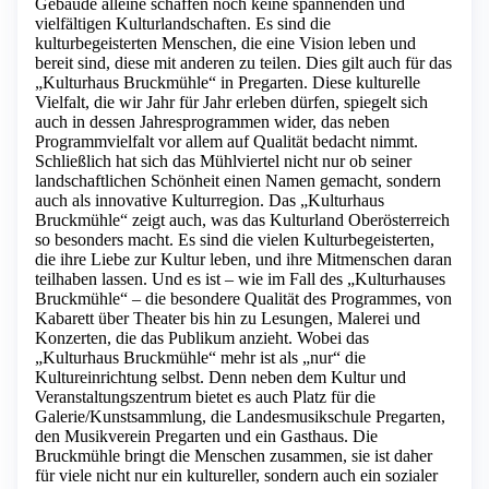
Gebäude alleine schaffen noch keine spannenden und
vielfältigen Kulturlandschaften. Es sind die
kulturbegeisterten Menschen, die eine Vision leben und
bereit sind, diese mit anderen zu teilen. Dies gilt auch für das
„Kulturhaus Bruckmühle“ in Pregarten. Diese kulturelle
Vielfalt, die wir Jahr für Jahr erleben dürfen, spiegelt sich
auch in dessen Jahresprogrammen wider, das neben
Programmvielfalt vor allem auf Qualität bedacht nimmt.
Schließlich hat sich das Mühlviertel nicht nur ob seiner
landschaftlichen Schönheit einen Namen gemacht, sondern
auch als innovative Kulturregion. Das „Kulturhaus
Bruckmühle“ zeigt auch, was das Kulturland Oberösterreich
so besonders macht. Es sind die vielen Kulturbegeisterten,
die ihre Liebe zur Kultur leben, und ihre Mitmenschen daran
teilhaben lassen. Und es ist – wie im Fall des „Kulturhauses
Bruckmühle“ – die besondere Qualität des Programmes, von
Kabarett über Theater bis hin zu Lesungen, Malerei und
Konzerten, die das Publikum anzieht. Wobei das
„Kulturhaus Bruckmühle“ mehr ist als „nur“ die
Kultureinrichtung selbst. Denn neben dem Kultur und
Veranstaltungszentrum bietet es auch Platz für die
Galerie/Kunstsammlung, die Landesmusikschule Pregarten,
den Musikverein Pregarten und ein Gasthaus. Die
Bruckmühle bringt die Menschen zusammen, sie ist daher
für viele nicht nur ein kultureller, sondern auch ein sozialer