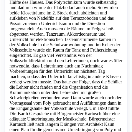
Hälfte des Hauses. Das Polytechnikum wurde selbständig
und dadurch wurde der Platzbedarf auch mehr. So wurden
beide Klosetträume im 2. Stock durch abdichten und
aufkleben von Nadelfilz auf den Terrazzoboden und das
Pissoir zu einem Unterrichtsraum und die Direktion
umgewandelt. Auch mussten die Räume im Erdgeschoß
abgetreten werden. Tanzraum, Akkordeonraum und
Unterricht für elektronischen Tasteninstrumente kamen in
der Volkschule in die Schulwartwohnung und im Keller der
Volksschule wurde ein Raum für Tanz und Früherziehung
eingerichtet. Es gab viel Verständnis von der
Volksschuldirektorin und den Lehrerinnen, doch war es öfter
notwendig, dass Lehrerinnen auch am Nachmittag
Vorbereitungen für den Unterricht am nächsten Tag
machten, sodass der Unterricht kurzfristig in andere Klassen
verlegt werden musste. Das hatte zur Folge, dass die Schüler
die Lehrer nicht fanden und die Organisation und die
Kommunikation unter den Lehrenden mit großen
Schwierigkeiten verbunden war. Dann wurde auch noch der
Vortragssaal vom Poly gebraucht und Aufführungen dann in
die Eingangshalle der Volksschule verlegt. Um 1990 führte
Dir. Barth Gespräche mit Bürgermeister Kartusch über eine
adäquate Unterbringung der Musikschule. Bürgermeister
Kartusch ließ nach langem Drängen von Architekt Kaun
einen Plan für die gemeinsame Unterbringung von Poly und