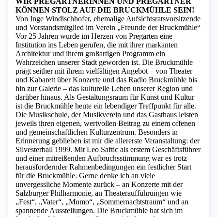
WIR PREGARTNERINNEN UND PREGARTNER
KÖNNEN STOLZ AUF DIE BRUCKMÜHLE SEIN!
Von Inge Windischhofer, ehemalige Aufsichtsratsvorsitzende
und Vorstandsmitglied im Verein „Freunde der Bruckmühle“
Vor 25 Jahren wurde im Herzen von Pregarten eine
Institution ins Leben gerufen, die mit ihrer markanten
Architektur und ihrem großartigen Programm ein
Wahrzeichen unserer Stadt geworden ist. Die Bruckmühle
prägt seither mit ihrem vielfältigen Angebot – von Theater
und Kabarett über Konzerte und das Radio Bruckmühle bis
hin zur Galerie – das kulturelle Leben unserer Region und
darüber hinaus. Als Gestaltungsraum für Kunst und Kultur
ist die Bruckmühle heute ein lebendiger Treffpunkt für alle.
Die Musikschule, der Musikverein und das Gasthaus leisten
jeweils ihren eigenen, wertvollen Beitrag zu einem offenen
und gemeinschaftlichen Kulturzentrum. Besonders in
Erinnerung geblieben ist mir die allererste Veranstaltung: der
Silvesterball 1999. Mit Leo Saftic als erstem Geschäftsführer
und einer mitreißenden Aufbruchsstimmung war es trotz
herausfordernder Rahmenbedingungen ein festlicher Start
für die Bruckmühle. Gerne denke ich an viele
unvergessliche Momente zurück – an Konzerte mit der
Salzburger Philharmonie, an Theateraufführungen wie
„Fest“, „Vater“, „Momo“, „Sommernachtstraum“ und an
spannende Ausstellungen. Die Bruckmühle hat sich im