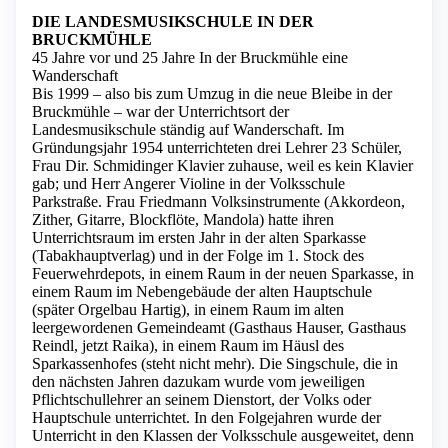
DIE LANDESMUSIKSCHULE IN DER
BRUCKMÜHLE
45 Jahre vor und 25 Jahre In der Bruckmühle eine
Wanderschaft
Bis 1999 – also bis zum Umzug in die neue Bleibe in der
Bruckmühle – war der Unterrichtsort der
Landesmusikschule ständig auf Wanderschaft. Im
Gründungsjahr 1954 unterrichteten drei Lehrer 23 Schüler,
Frau Dir. Schmidinger Klavier zuhause, weil es kein Klavier
gab; und Herr Angerer Violine in der Volksschule
Parkstraße. Frau Friedmann Volksinstrumente (Akkordeon,
Zither, Gitarre, Blockflöte, Mandola) hatte ihren
Unterrichtsraum im ersten Jahr in der alten Sparkasse
(Tabakhauptverlag) und in der Folge im 1. Stock des
Feuerwehrdepots, in einem Raum in der neuen Sparkasse, in
einem Raum im Nebengebäude der alten Hauptschule
(später Orgelbau Hartig), in einem Raum im alten
leergewordenen Gemeindeamt (Gasthaus Hauser, Gasthaus
Reindl, jetzt Raika), in einem Raum im Häusl des
Sparkassenhofes (steht nicht mehr). Die Singschule, die in
den nächsten Jahren dazukam wurde vom jeweiligen
Pflichtschullehrer an seinem Dienstort, der Volks oder
Hauptschule unterrichtet. In den Folgejahren wurde der
Unterricht in den Klassen der Volksschule ausgeweitet, denn