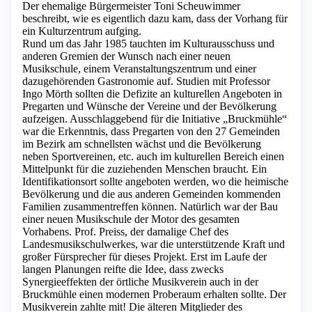
Der ehemalige Bürgermeister Toni Scheuwimmer
beschreibt, wie es eigentlich dazu kam, dass der Vorhang für
ein Kulturzentrum aufging.
Rund um das Jahr 1985 tauchten im Kulturausschuss und
anderen Gremien der Wunsch nach einer neuen
Musikschule, einem Veranstaltungszentrum und einer
dazugehörenden Gastronomie auf. Studien mit Professor
Ingo Mörth sollten die Defizite an kulturellen Angeboten in
Pregarten und Wünsche der Vereine und der Bevölkerung
aufzeigen. Ausschlaggebend für die Initiative „Bruckmühle“
war die Erkenntnis, dass Pregarten von den 27 Gemeinden
im Bezirk am schnellsten wächst und die Bevölkerung
neben Sportvereinen, etc. auch im kulturellen Bereich einen
Mittelpunkt für die zuziehenden Menschen braucht. Ein
Identifikationsort sollte angeboten werden, wo die heimische
Bevölkerung und die aus anderen Gemeinden kommenden
Familien zusammentreffen können. Natürlich war der Bau
einer neuen Musikschule der Motor des gesamten
Vorhabens. Prof. Preiss, der damalige Chef des
Landesmusikschulwerkes, war die unterstützende Kraft und
großer Fürsprecher für dieses Projekt. Erst im Laufe der
langen Planungen reifte die Idee, dass zwecks
Synergieeffekten der örtliche Musikverein auch in der
Bruckmühle einen modernen Proberaum erhalten sollte. Der
Musikverein zahlte mit! Die älteren Mitglieder des