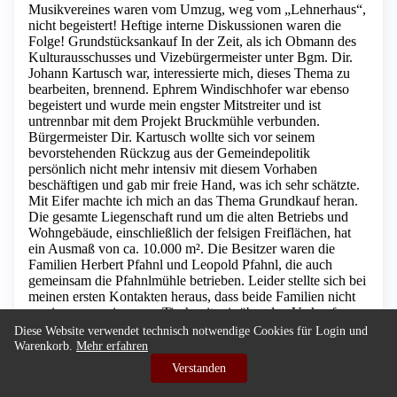
Musikvereines waren vom Umzug, weg vom „Lehnerhaus“,
nicht begeistert! Heftige interne Diskussionen waren die
Folge! Grundstücksankauf In der Zeit, als ich Obmann des
Kulturausschusses und Vizebürgermeister unter Bgm. Dir.
Johann Kartusch war, interessierte mich, dieses Thema zu
bearbeiten, brennend. Ephrem Windischhofer war ebenso
begeistert und wurde mein engster Mitstreiter und ist
untrennbar mit dem Projekt Bruckmühle verbunden.
Bürgermeister Dir. Kartusch wollte sich vor seinem
bevorstehenden Rückzug aus der Gemeindepolitik
persönlich nicht mehr intensiv mit diesem Vorhaben
beschäftigen und gab mir freie Hand, was ich sehr schätzte.
Mit Eifer machte ich mich an das Thema Grundkauf heran.
Die gesamte Liegenschaft rund um die alten Betriebs und
Wohngebäude, einschließlich der felsigen Freiflächen, hat
ein Ausmaß von ca. 10.000 m². Die Besitzer waren die
Familien Herbert Pfahnl und Leopold Pfahnl, die auch
gemeinsam die Pfahnlmühle betrieben. Leider stellte sich bei
meinen ersten Kontakten heraus, dass beide Familien nicht
an einem gemeinsamen Tisch mit mir über den Verkauf
reden wollten. So sah ich mich in einer Vermittlerrolle und
Diese Website verwendet technisch notwendige Cookies für Login und
berichtete jeweils die Meinung der einen Familie, der
Warenkorb.
Mehr erfahren
anderen Familie. Schlussendlich kamen wir zu einem
Verstanden
positiven Abschluss, der verlangte Preis war sechs Millionen
Schilling!