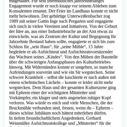
mitgestaltet. Für sein unermüdliches jahrzehntelanges
Engagement wurde er noch knapp vor seinem Ableben zum
Konsulenten ernannt. Der Feier im Landhaus konnte er nicht
mehr beiwohnen. Der gebürtige Unterweißenbacher zog
1989 mit seiner Gattin Inge nach Pregarten und engagierte
sich rasch in vielen Vereinen und Initiativen. Von der Geburt
der Idee an, aus einer Industriebrache an der Aist etwas zu
entwickeln, was als Zentrum der Kultur und Begegnung für
Jahrzehnte Bestand haben sollte, engagierte er sich bis zum
Schluss für „sein Haus“, für „seine Mühle“, 15 Jahre
begleitete er als Aufsichtsrat und Aufsichtsratsvorsitzender
das Wachsen seines „Kindes“. Von den Mühen der Baustelle
über die schwierigen Anfangsphasen des Kulturbetriebes
hinweg. Mit Widerständen konnte er umgehen, so manche
Anfeindungen souverän und wie ein Sir wegstecken. Seine
schwere Krankheit – selbst die kaschierte er nach außen mit
einem schelmischen Lächeln – konnte er leider nicht mehr
wegstecken. Dem Haus und der gesamten Kulturszene ging
mit Ephrem einer der wichtigsten Mitstreiter und
Vorkämpfer, ein kluger und stets angenehm ruhiger Kopf
verloren. Was würde es mich und viele Menschen, die der
Bruckmühle verbunden sind, freuen, wenn du – Ephrem –
dieses schöne Jubiläum noch hättest miterleben dürfen.
In tiefem freundschaftlichem Angedenken, Gerhard
Weinmüller Aufsichtsratskollege und „Mitstreiter“ für die