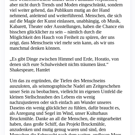
aber nicht durch Trends und Moden eingeschränkt, sondern
viel weiter gehend, das Publikum mutig an der Hand
nehmend, anleitend und weiterführend. Menschen, die sich
auf die Magie der Kunst einlassen, unabhängig, ob Musik,
Kabarett, Theater oder Ausstellungen, haben die Chance ein
bisschen glücklicher zu sein – nämlich durch die
Möglichkeit den Hauch von Freiheit zu spüren, der uns
zeigt, dass Menschsein viel mehr sein kann, als wir uns
manchmal denken können.
„Es gibt Dinge zwischen Himmel und Erde, Horatio, von
denen sich eure Schulweisheit nichts träumen lässt.“
Shakespeare, Hamlet
Um das zu ergründen, die Tiefen des Menschseins
auszuloten, als seismographische Nadel am Zeitgeschehen
unser Sein zu beobachten, vielleicht im eigenen Umfeld die
kleinen Stellschrauben des Lebens ein wenig
nachzujustieren oder sich einfach am Wunder unseres
Daseins ein wenig glücklicher zu fühlen, dafür braucht es,
als Anregung und Segel im Wind, unser Kulturhaus
Bruckmühle. Danke an all die Menschen, die mitgearbeitet
haben, dass große Schiff, das Projekt Bruckmühle,
anzudenken und mutig genug waren und sind, den
Menschen die Sehnsucht nach dem weiten, endlosen Meer