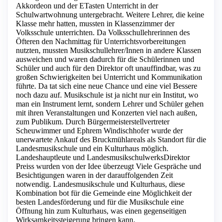
Akkordeon und der ETasten Unterricht in der
Schulwartwohnung untergebracht. Weitere Lehrer, die keine
Klasse mehr hatten, mussten in Klassenzimmer der
Volksschule unterrichten. Da Volksschullehrerinnen des
Öfteren den Nachmittag für Unterrichtsvorbereitungen
nutzten, mussten Musikschullehrer/Innen in andere Klassen
ausweichen und waren dadurch für die Schülerinnen und
Schüler und auch für den Direktor oft unauffindbar, was zu
großen Schwierigkeiten bei Unterricht und Kommunikation
führte. Da tat sich eine neue Chance und eine viel Bessere
noch dazu auf. Musikschule ist ja nicht nur ein Institut, wo
man ein Instrument lernt, sondern Lehrer und Schüler gehen
mit ihren Veranstaltungen und Konzerten viel nach außen,
zum Publikum. Durch Bürgermeisterstellvertreter
Scheuwimmer und Ephrem Windischhofer wurde der
unerwartete Ankauf des Bruckmühlareals als Standort für die
Landesmusikschule und ein Kulturhaus möglich.
Landeshauptleute und LandesmusikschulwerksDirektor
Preiss wurden von der Idee überzeugt Viele Gespräche und
Besichtigungen waren in der darauffolgenden Zeit
notwendig. Landesmusikschule und Kulturhaus, diese
Kombination bot für die Gemeinde eine Möglichkeit der
besten Landesförderung und für die Musikschule eine
Öffnung hin zum Kulturhaus, was einen gegenseitigen
Wirksamkeitssteigerung bringen kann.