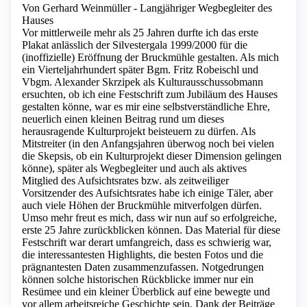
Von Gerhard Weinmüller - Langjähriger Wegbegleiter des
Hauses
Vor mittlerweile mehr als 25 Jahren durfte ich das erste
Plakat anlässlich der Silvestergala 1999/2000 für die
(inoffizielle) Eröffnung der Bruckmühle gestalten. Als mich
ein Vierteljahrhundert später Bgm. Fritz Robeischl und
Vbgm. Alexander Skrzipek als Kulturausschussobmann
ersuchten, ob ich eine Festschrift zum Jubiläum des Hauses
gestalten könne, war es mir eine selbstverständliche Ehre,
neuerlich einen kleinen Beitrag rund um dieses
herausragende Kulturprojekt beisteuern zu dürfen. Als
Mitstreiter (in den Anfangsjahren überwog noch bei vielen
die Skepsis, ob ein Kulturprojekt dieser Dimension gelingen
könne), später als Wegbegleiter und auch als aktives
Mitglied des Aufsichtsrates bzw. als zeitweiliger
Vorsitzender des Aufsichtsrates habe ich einige Täler, aber
auch viele Höhen der Bruckmühle mitverfolgen dürfen.
Umso mehr freut es mich, dass wir nun auf so erfolgreiche,
erste 25 Jahre zurückblicken können. Das Material für diese
Festschrift war derart umfangreich, dass es schwierig war,
die interessantesten Highlights, die besten Fotos und die
prägnantesten Daten zusammenzufassen. Notgedrungen
können solche historischen Rückblicke immer nur ein
Resümee und ein kleiner Überblick auf eine bewegte und
vor allem arbeitsreiche Geschichte sein. Dank der Beiträge