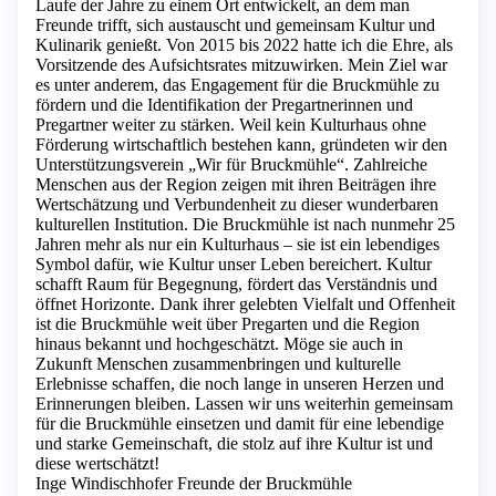
Laufe der Jahre zu einem Ort entwickelt, an dem man
Freunde trifft, sich austauscht und gemeinsam Kultur und
Kulinarik genießt. Von 2015 bis 2022 hatte ich die Ehre, als
Vorsitzende des Aufsichtsrates mitzuwirken. Mein Ziel war
es unter anderem, das Engagement für die Bruckmühle zu
fördern und die Identifikation der Pregartnerinnen und
Pregartner weiter zu stärken. Weil kein Kulturhaus ohne
Förderung wirtschaftlich bestehen kann, gründeten wir den
Unterstützungsverein „Wir für Bruckmühle“. Zahlreiche
Menschen aus der Region zeigen mit ihren Beiträgen ihre
Wertschätzung und Verbundenheit zu dieser wunderbaren
kulturellen Institution. Die Bruckmühle ist nach nunmehr 25
Jahren mehr als nur ein Kulturhaus – sie ist ein lebendiges
Symbol dafür, wie Kultur unser Leben bereichert. Kultur
schafft Raum für Begegnung, fördert das Verständnis und
öffnet Horizonte. Dank ihrer gelebten Vielfalt und Offenheit
ist die Bruckmühle weit über Pregarten und die Region
hinaus bekannt und hochgeschätzt. Möge sie auch in
Zukunft Menschen zusammenbringen und kulturelle
Erlebnisse schaffen, die noch lange in unseren Herzen und
Erinnerungen bleiben. Lassen wir uns weiterhin gemeinsam
für die Bruckmühle einsetzen und damit für eine lebendige
und starke Gemeinschaft, die stolz auf ihre Kultur ist und
diese wertschätzt!
Inge Windischhofer Freunde der Bruckmühle