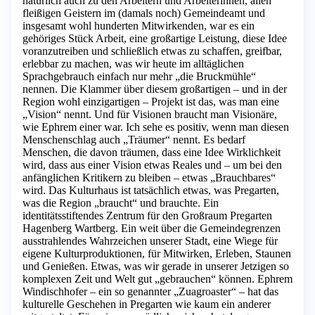
natürlich auch zu den Arbeitern und Arbeiterinnen, allen
fleißigen Geistern im (damals noch) Gemeindeamt und
insgesamt wohl hunderten Mitwirkenden, war es ein
gehöriges Stück Arbeit, eine großartige Leistung, diese Idee
voranzutreiben und schließlich etwas zu schaffen, greifbar,
erlebbar zu machen, was wir heute im alltäglichen
Sprachgebrauch einfach nur mehr „die Bruckmühle“
nennen. Die Klammer über diesem großartigen – und in der
Region wohl einzigartigen – Projekt ist das, was man eine
„Vision“ nennt. Und für Visionen braucht man Visionäre,
wie Ephrem einer war. Ich sehe es positiv, wenn man diesen
Menschenschlag auch „Träumer“ nennt. Es bedarf
Menschen, die davon träumen, dass eine Idee Wirklichkeit
wird, dass aus einer Vision etwas Reales und – um bei den
anfänglichen Kritikern zu bleiben – etwas „Brauchbares“
wird. Das Kulturhaus ist tatsächlich etwas, was Pregarten,
was die Region „braucht“ und brauchte. Ein
identitätsstiftendes Zentrum für den Großraum Pregarten
Hagenberg Wartberg. Ein weit über die Gemeindegrenzen
ausstrahlendes Wahrzeichen unserer Stadt, eine Wiege für
eigene Kulturproduktionen, für Mitwirken, Erleben, Staunen
und Genießen. Etwas, was wir gerade in unserer Jetzigen so
komplexen Zeit und Welt gut „gebrauchen“ können. Ephrem
Windischhofer – ein so genannter „Zuagroaster“ – hat das
kulturelle Geschehen in Pregarten wie kaum ein anderer