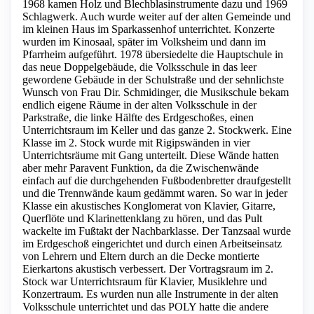
1968 kamen Holz und Blechblasinstrumente dazu und 1969
Schlagwerk. Auch wurde weiter auf der alten Gemeinde und
im kleinen Haus im Sparkassenhof unterrichtet. Konzerte
wurden im Kinosaal, später im Volksheim und dann im
Pfarrheim aufgeführt. 1978 übersiedelte die Hauptschule in
das neue Doppelgebäude, die Volksschule in das leer
gewordene Gebäude in der Schulstraße und der sehnlichste
Wunsch von Frau Dir. Schmidinger, die Musikschule bekam
endlich eigene Räume in der alten Volksschule in der
Parkstraße, die linke Hälfte des Erdgeschoßes, einen
Unterrichtsraum im Keller und das ganze 2. Stockwerk. Eine
Klasse im 2. Stock wurde mit Rigipswänden in vier
Unterrichtsräume mit Gang unterteilt. Diese Wände hatten
aber mehr Paravent Funktion, da die Zwischenwände
einfach auf die durchgehenden Fußbodenbretter draufgestellt
und die Trennwände kaum gedämmt waren. So war in jeder
Klasse ein akustisches Konglomerat von Klavier, Gitarre,
Querflöte und Klarinettenklang zu hören, und das Pult
wackelte im Fußtakt der Nachbarklasse. Der Tanzsaal wurde
im Erdgeschoß eingerichtet und durch einen Arbeitseinsatz
von Lehrern und Eltern durch an die Decke montierte
Eierkartons akustisch verbessert. Der Vortragsraum im 2.
Stock war Unterrichtsraum für Klavier, Musiklehre und
Konzertraum. Es wurden nun alle Instrumente in der alten
Volksschule unterrichtet und das POLY hatte die andere