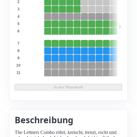
2
3
4
›
5
6
7
8
9
10
11
In den Warenkorb
Beschreibung
The Lettners Combo röhrt, kreischt, trenzt, rockt und