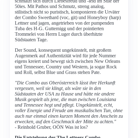
schmalzt sich durch Liebesfreud und -leid im Stile der
50ies. Mit Pathos und Schmutz, streng analog,
stilistisch nicht so puristisch, komponieren die Urväter
der Combo Sweethard (voc, git) und Honeyboy (harp)
Lettner und jagen, angetrieben von der pumpenden
Tuba des H-G. Gutternigg und der pointierten
Trommelei von Herrn Luger durch überhitzte
Südstaaten Tage.
Der Sound, konsequent ungekünstelt, mit großem
Augenmerk auf Authentizität wird für jede Nummer
eigens kreiert und bewegt sich zwischen New Orleans
und Tennessee, Country und Western, ja sogar Rock
und Roll, selbst Blue und Grass stehen Pate.
"Die Combo aus Oberösterreich lässt ihre Herkunft
vergessen, weil sie klingt, als wäre sie in den
Südstaaten der USA zu Hause und hätte nie andere
Musik gespielt als jene, die man zwischen Louisiana
und Tennessee hegt und pflegt. Ungekünstelt, echt,
voller Energie und Freude am musikalischen Tun, ohne
auch nur einmal einen kurzen Moment den Anschein zu
erwecken, auf den Geschmack der Mitte zu achten."
-
Reinhold Gruber, OÖN Was ist los?
Die Entstehung der The Lettners Combo