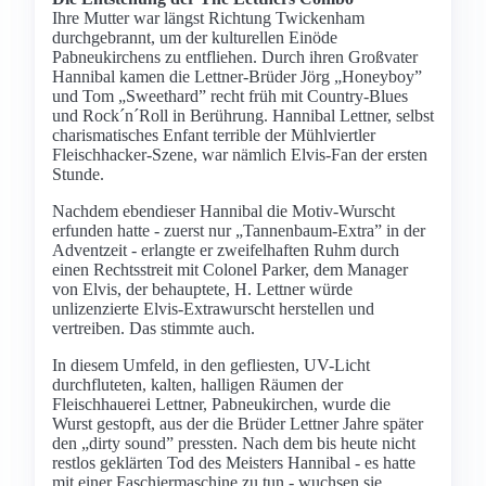
Ihre Mutter war längst Richtung Twickenham
durchgebrannt, um der kulturellen Einöde
Pabneukirchens zu entfliehen. Durch ihren Großvater
Hannibal kamen die Lettner-Brüder Jörg „Honeyboy”
und Tom „Sweethard” recht früh mit Country-Blues
und Rock´n´Roll in Berührung. Hannibal Lettner, selbst
charismatisches Enfant terrible der Mühlviertler
Fleischhacker-Szene, war nämlich Elvis-Fan der ersten
Stunde.
Nachdem ebendieser Hannibal die Motiv-Wurscht
erfunden hatte - zuerst nur „Tannenbaum-Extra” in der
Adventzeit - erlangte er zweifelhaften Ruhm durch
einen Rechtsstreit mit Colonel Parker, dem Manager
von Elvis, der behauptete, H. Lettner würde
unlizenzierte Elvis-Extrawurscht herstellen und
vertreiben. Das stimmte auch.
In diesem Umfeld, in den gefliesten, UV-Licht
durchfluteten, kalten, halligen Räumen der
Fleischhauerei Lettner, Pabneukirchen, wurde die
Wurst gestopft, aus der die Brüder Lettner Jahre später
den „dirty sound” pressten. Nach dem bis heute nicht
restlos geklärten Tod des Meisters Hannibal - es hatte
mit einer Faschiermaschine zu tun - wuchsen sie