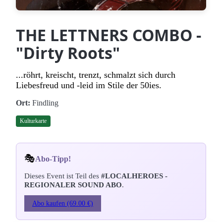
THE LETTNERS COMBO -
"Dirty Roots"
...röhrt, kreischt, trenzt, schmalzt sich durch
Liebesfreud und -leid im Stile der 50ies.
Ort:
Findling
Kulturkarte
🎭
Abo-Tipp!
Dieses Event ist Teil des
#LOCALHEROES -
REGIONALER SOUND ABO
.
Abo kaufen (69.00 €)