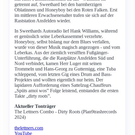
getrennt auf, Sweethard bei den barmherzigen
Oblatinnen und Honeyboy bei den Roten Falken. Erst
im mittleren Erwachsenenalter trafen sie sich auf der
Raststation Ansfelden wieder.
In Sweethards Autoradio lief Hank Williams, während
er genüsslich seine Leberkassemmel verzehrte.
Honeyboy, selbst bislang nur dem Blues verfallen,
wurde von dieser Musik magisch angezogen - und vom
Leberkas. Aus der ziemlich versifften Fußgänger-
Unterführung, die die Rastplätze Ansfelden Süd und
Nord verbindet, kamen Herr Luger mit seinen
Trommeln und Hans-Georg zu Gutternigg, eine Tuba
schleppend, vom letzten Gig eines Drum and Bass-
Projektes und wollten eigentlich nur heim. Der
lapidaren Aufforderung eines Sattelzug-Chauffeurs
„Spüts amoi wos” Folge leistend, entstanden die ersten
Takte „dirty roots”.
Aktueller Tonträger
The Lettners Combo - Dirty Roots (Plan9trashrecords
2024)
thelettners.com
YouTube